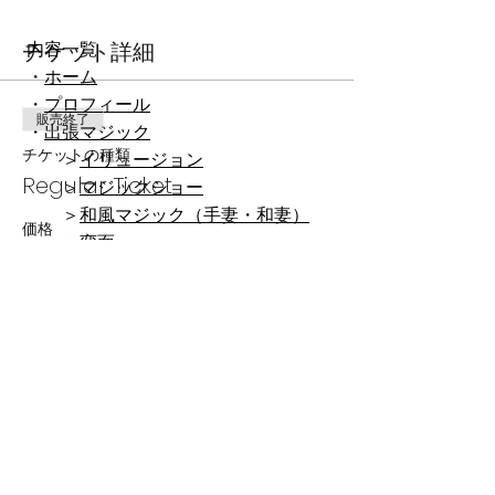
チケット詳細
内容一覧
・
ホーム
・
プロフィール
販売終了
・
出張マジック
チケットの種類
＞
イリュージョン
Regular Ticket
​ ＞
マジックショー
​ ＞
和風マジック（手妻・和妻）
価格
​ ＞
変面
$40.00
＞
クリスマスマジック
＞
ご依頼の流れ・よくある質問
・
出演情報
・
ブログ​
・
新着情報
このイベントをシェア
・
ENGLISH