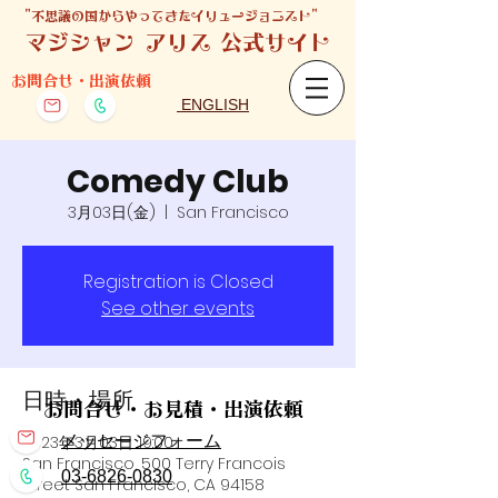
​"不思議の国からやってきたイリュージョニスト"
マジシャン アリス 公式サイト
お問合せ・出演依頼
ENGLISH
Comedy Club
3月03日(金)
  |  
San Francisco
Registration is Closed
See other events
日時・場所
お問合せ・お見積・出演依頼
2023年3月03日 19:00
メッセージフォーム
San Francisco, 500 Terry Francois
​
03-6826-
0830
Street San Francisco, CA 94158