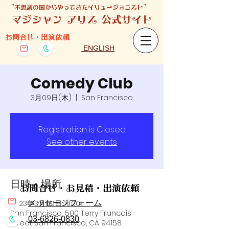
​"不思議の国からやってきたイリュージョニスト"
マジシャン アリス 公式サイト
お問合せ・出演依頼
ENGLISH
Comedy Club
3月09日(木)
  |  
San Francisco
Registration is Closed
See other events
日時・場所
お問合せ・お見積・出演依頼
2023年3月09日 19:00
メッセージフォーム
San Francisco, 500 Terry Francois
​
03-6826-
0830
Street San Francisco, CA 94158