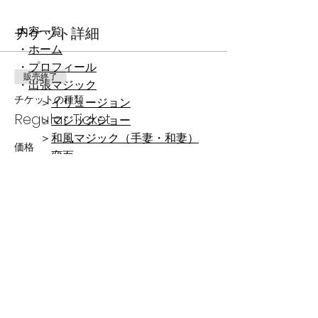
チケット詳細
内容一覧
・
ホーム
・
プロフィール
販売終了
・
出張マジック
チケットの種類
＞
イリュージョン
Regular Ticket
​ ＞
マジックショー
​ ＞
和風マジック（手妻・和妻）
価格
​ ＞
変面
$40.00
＞
クリスマスマジック
＞
ご依頼の流れ・よくある質問
・
出演情報
・
ブログ​
・
新着情報
このイベントをシェア
・
ENGLISH